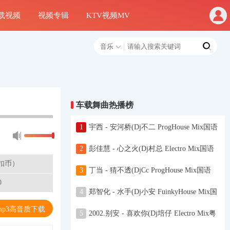
载视频
视频专辑
KTV视频MV
音乐
车载舞曲热播榜
1
宇西 - 安河桥(Dj不二 ProgHouse Mix国语
女)-摄魂低音
2
彭佳慧 - 心之火(Dj村总 Electro Mix国语
女)
不扣币）
3
丁当 - 猜不透(DjCc ProgHouse Mix国语
0
女)
4
郑智化 - 水手(Dj小安 FuinkyHouse Mix国
语男)空灵鼓
mp3高音质下载
5
2002.别安 - 喜欢你(Dj培仔 Electro Mix粤
语男)