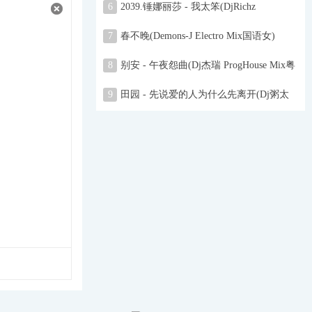
6
2039.锤娜丽莎 - 我太笨(DjRichz
FunkyHouse Mix国语女)咚鼓
7
春不晚(Demons-J Electro Mix国语女)
8
别安 - 午夜怨曲(Dj杰瑞 ProgHouse Mix粤
语男)
9
田园 - 先说爱的人为什么先离开(Dj粥太
伦 ProgHouse Mix国语女)