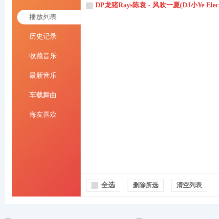
DP龙猪Rays陈袁 - 风吹一夏(DJ小Ye Electr
播放列表
历史记录
收藏音乐
最新音乐
车载舞曲
海友喜欢
全选
删除所选
清空列表