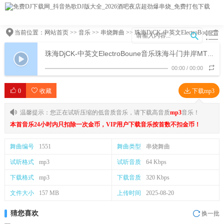
当前位置：
网站首页
>>
音乐
>>
串烧舞曲
>> 珠海DjCK-中英文ElectroBoune音
乐珠海斗门井岸MT3串烧
珠海DjCK-中英文ElectroBoune音乐珠海斗门井岸MT3串烧
00:00
/
00:00
0
收藏
下载mp3
温馨提示：您正在试听压缩的低音质音乐，请下载高音质
mp3
音乐！
本首音乐24小时内只扣除一次金币，VIP用户下载音乐按首数不扣金币！
舞曲编号
1551
舞曲类型
串烧舞曲
试听格式
mp3
试听音质
64 Kbps
下载格式
mp3
下载音质
320 Kbps
文件大小
157 MB
上传时间
2025-08-20
猜您喜欢
换一批