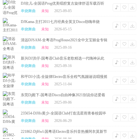
DJ欣儿-全国语Prog优美唱腔复古旋律舒适车载百听
不厌串烧
串烧舞曲
未知
2025-09-05
DJKama-主打2011七月经典全英文Disco劲嗨串烧
串烧舞曲
未知
2026-05-15
清远DJSAM-全粤语ProgHouse2021全中文宝丽金专辑
串烧
串烧舞曲
未知
2025-09-16
新兴DJ洪仔-国粤语Club音乐老歌精选一代嗨神从此
落幕串烧
串烧舞曲
未知
2025-09-16
和平DJ小流-全旋律Electro音乐全程气氛蹦迪说唱慢摇
串烧
串烧舞曲
未知
2025-11-04
东莞Dj殿下-国粤语Disco自由神像2021别说你还爱着
我串烧
串烧舞曲
未知
2025-09-06
235654-DJHs黄少-全国语Club打造流星雨青春校园毕
业暑假必听串烧
串烧舞曲
未知
2026-06-29
221862-DjHwl-国粤语Electro音乐抖音热播阿衣莫新节