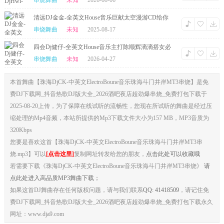
奏旧旋律串烧
串烧舞曲
未知
2026-08-06
清远DJ金金-全英文House音乐巨献太空漫游CD给你
不一样感觉串烧
串烧舞曲
未知
2025-08-17
四会Dj健仔-全英文House音乐主打陈顺辉滴滴搭女必
备DJ串烧
串烧舞曲
未知
2026-04-27
本首舞曲【珠海DjCK-中英文ElectroBoune音乐珠海斗门井岸MT3串烧】是免
费DJ下载网_抖音热歌DJ版大全_2026酒吧夜店超劲爆串烧_免费打包下载于
2025-08-20上传，为了保障在线试听的流畅性，您现在所试听的舞曲是经过压
缩处理的Mp4音频，本站所提供的Mp3下载文件大小为157 MB，MP3音质为
320Kbps
您要是喜欢这首【珠海DjCK-中英文ElectroBoune音乐珠海斗门井岸MT3串
烧.mp3】可以
[点击这里]
复制网址转发给您的朋友，
点击此处可以收藏哦
若需要下载《珠海DjCK-中英文ElectroBoune音乐珠海斗门井岸MT3串烧》
请
点此处进入高品质MP3舞曲下载；
如果这首DJ舞曲存在任何版权问题，请与我们联系
QQ: 41418509
，请记住免
费DJ下载网_抖音热歌DJ版大全_2026酒吧夜店超劲爆串烧_免费打包下载永久
网址：www.dja9.com