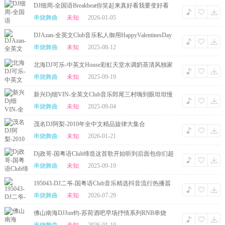
DJ细周-全国语Breakbeat你笑起来真好看我要变好看
串烧
串烧舞曲
未知
2026-01-05
DJAzan-全英文Club音乐私人御用HappyValentinesDay
抒情串烧
串烧舞曲
未知
2025-08-12
北海DJ可乐-中英文House彩虹天堂水调奶茶清风独家
包房串烧
串烧舞曲
未知
2025-09-19
新兴Dj细VIN-全英文Club音乐郎尾三村嗨到眼坦坦慢
摇串烧
串烧舞曲
未知
2025-09-04
茂名DJ阿梨-2010年全中文精品旋律大集合
串烧舞曲
未知
2026-01-21
Dj政哥-国粤语Club缔造这首歌开始听到后面包你们超
级好听串烧
串烧舞曲
未知
2025-09-19
195043-DJ二爷-国粤语Club音乐精选抖音流行热播嚣
张独家DJ串烧
串烧舞曲
未知
2026-07-29
佛山南海DJJun钧-苏荷酒吧早场抒情系列RNB串烧