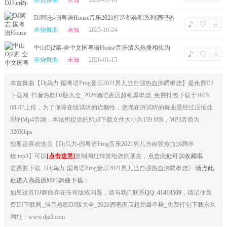
串烧舞曲
未知
2026-01-10
DJ阿志-国粤语House音乐2021打造都会唱系列酒吧热
播串烧-摄魂低音
串烧舞曲
未知
2025-10-24
中山Dj2索-全中文国粤语House音乐清风热播相依为
命No1串烧
串烧舞曲
未知
2026-01-15
本首舞曲【Dj乌力-国粤语Prog音乐2021男儿当自强热血沸腾串烧】是免费DJ
下载网_抖音热歌DJ版大全_2026酒吧夜店超劲爆串烧_免费打包下载于2025-
08-07上传，为了保障在线试听的流畅性，您现在所试听的舞曲是经过压缩处
理的Mp4音频，本站所提供的Mp3下载文件大小为159 MB，MP3音质为
320Kbps
您要是喜欢这首【Dj乌力-国粤语Prog音乐2021男儿当自强热血沸腾串
烧.mp3】可以
[点击这里]
复制网址转发给您的朋友，
点击此处可以收藏哦
若需要下载《Dj乌力-国粤语Prog音乐2021男儿当自强热血沸腾串烧》
请点此
处进入高品质MP3舞曲下载；
如果这首DJ舞曲存在任何版权问题，请与我们联系
QQ: 41418509
，请记住免
费DJ下载网_抖音热歌DJ版大全_2026酒吧夜店超劲爆串烧_免费打包下载永久
网址：www.dja9.com