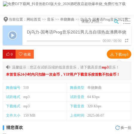
当前位置：
网站首页
>>
音乐
>>
串烧舞曲
>> Dj乌力-国粤语Prog音乐2021男
儿当自强热血沸腾串烧
Dj乌力-国粤语Prog音乐2021男儿当自强热血沸腾串烧
00:00
/
00:00
0
收藏
下载mp3
温馨提示：您正在试听压缩的低音质音乐，请下载高音质
mp3
音乐！
本首音乐24小时内只扣除一次金币，VIP用户下载音乐按首数不扣金币！
舞曲编号
510
舞曲类型
串烧舞曲
试听格式
mp3
试听音质
64 Kbps
下载格式
mp3
下载音质
320 Kbps
文件大小
159 MB
上传时间
2025-08-07
猜您喜欢
换一批