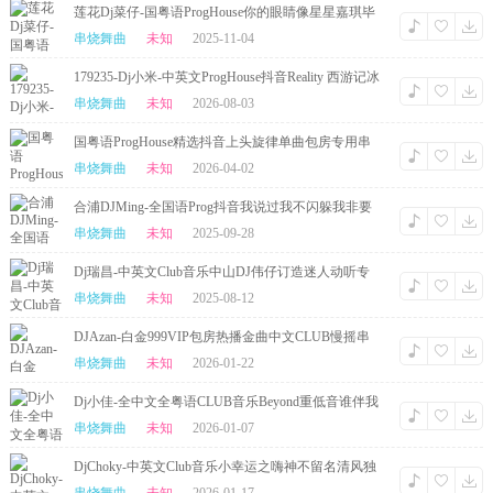
莲花Dj菜仔-国粤语ProgHouse你的眼睛像星星嘉琪毕
业快乐串烧
串烧舞曲
未知
2025-11-04
179235-Dj小米-中英文ProgHouse抖音Reality 西游记冰
爽旋律串烧
串烧舞曲
未知
2026-08-03
国粤语ProgHouse精选抖音上头旋律单曲包房专用串
烧-Dj烽仔
串烧舞曲
未知
2026-04-02
合浦DJMing-全国语Prog抖音我说过我不闪躲我非要
这么做串烧
串烧舞曲
未知
2025-09-28
Dj瑞昌-中英文Club音乐中山DJ伟仔订造迷人动听专
用慢摇串烧
串烧舞曲
未知
2025-08-12
DJAzan-白金999VIP包房热播金曲中文CLUB慢摇串
烧
串烧舞曲
未知
2026-01-22
Dj小佳-全中文全粤语CLUB音乐Beyond重低音谁伴我
闯荡慢摇串烧
串烧舞曲
未知
2026-01-07
DjChoky-中英文Club音乐小幸运之嗨神不留名清风独