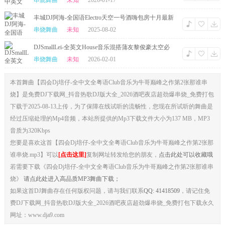
家私房串烧
串烧舞曲
未知
2026-01-17
丰城DJ阿海-全国语Electro天空一号酒嗨包房十月最新
慢摇串烧
串烧舞曲
未知
2025-08-02
DJSmallLei-全英文House音乐混搭蒲友黎俊豪太空必
备慢摇串烧
串烧舞曲
未知
2026-02-01
本首舞曲【四会Dj培仔-全中文全粤语Club音乐为牛哥巅峰之作第2张那谁串
烧】是免费DJ下载网_抖音热歌DJ版大全_2026酒吧夜店超劲爆串烧_免费打包
下载于2025-08-13上传，为了保障在线试听的流畅性，您现在所试听的舞曲是
经过压缩处理的Mp4音频，本站所提供的Mp3下载文件大小为137 MB，MP3
音质为320Kbps
您要是喜欢这首【四会Dj培仔-全中文全粤语Club音乐为牛哥巅峰之作第2张那
谁串烧.mp3】可以
[点击这里]
复制网址转发给您的朋友，
点击此处可以收藏哦
若需要下载《四会Dj培仔-全中文全粤语Club音乐为牛哥巅峰之作第2张那谁串
烧》
请点此处进入高品质MP3舞曲下载；
如果这首DJ舞曲存在任何版权问题，请与我们联系
QQ: 41418509
，请记住免
费DJ下载网_抖音热歌DJ版大全_2026酒吧夜店超劲爆串烧_免费打包下载永久
网址：www.dja9.com