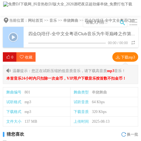
当前位置：
网站首页
>>
音乐
>>
串烧舞曲
>> 四会Dj培仔-全中文全粤语Club
音乐为牛哥巅峰之作第2张那谁串烧
四会Dj培仔-全中文全粤语Club音乐为牛哥巅峰之作第2张那谁串烧
00:00
/
00:00
0
收藏
下载mp3
温馨提示：您正在试听压缩的低音质音乐，请下载高音质
mp3
音乐！
本首音乐24小时内只扣除一次金币，VIP用户下载音乐按首数不扣金币！
舞曲编号
801
舞曲类型
串烧舞曲
试听格式
mp3
试听音质
64 Kbps
下载格式
mp3
下载音质
320 Kbps
文件大小
137 MB
上传时间
2025-08-13
猜您喜欢
换一批