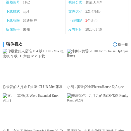
视频编号
1162
视频分类
超清DJMV
下载格式
mp4
文件大小
221.47MB
下载权限
普通用户
下载扣除
3
个金币
所属歌手
未知
发布时间
2026-01-10
猜你喜欢
换一批
你最爱的人是谁 Dj4 敲 CLUB Mix 张凌
小刚 - 黄昏(2010ElectroHouse DjAnjoe
枫 车载 DJ 舞曲 MV 下载
Rmx)