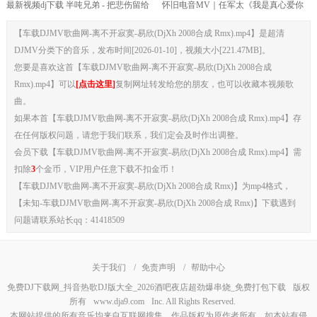
最新视频dj下载 半吨兄弟 - 把悲伤留给
怀旧电音MV｜任军太《我是真心爱你
自己(南昌Dj阿飞 Electro Rmx 2024)
的人》阿远Remix版 适配车机
【车载DJMV歌曲网-离不开寂寞-易欣(DjXh 2008合成 Rmx).mp4】是超清
DJMV分类下的音乐，发布时间[2026-01-10]，视频大小[221.47MB]。
您要是喜欢这首【车载DJMV歌曲网-离不开寂寞-易欣(DjXh 2008合成
Rmx).mp4】可以
[点击这里]
复制网址转发给您的朋友，也可以收藏本视频歌
曲。
如果本首【车载DJMV歌曲网-离不开寂寞-易欣(DjXh 2008合成 Rmx).mp4】存
在任何版权问题，请您于我们联系，我们定会及时作出调整。
会员下载【车载DJMV歌曲网-离不开寂寞-易欣(DjXh 2008合成 Rmx).mp4】需
扣除
3
个金币，VIP用户任意下载不扣金币！
【车载DJMV歌曲网-离不开寂寞-易欣(DjXh 2008合成 Rmx)】为mp4格式，
【未知-车载DJMV歌曲网-离不开寂寞-易欣(DjXh 2008合成 Rmx)】下载遇到
问题请联系站长qq：41418509
关于我们
/
免责声明
/
帮助中心
免费DJ下载网_抖音热歌DJ版大全_2026酒吧夜店超劲爆串烧_免费打包下载
版权
所有
www.dja9.com
Inc. All Rights Reserved.
本网站提供的所有音乐均来自互联网搜集，作品版权为原作者所有，如本站有侵