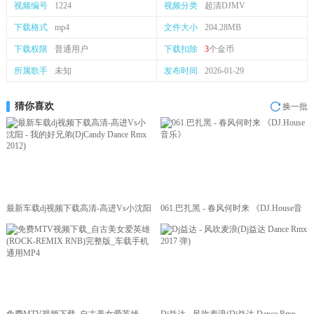
视频编号
1224
视频分类
超清DJMV
下载格式
mp4
文件大小
204.28MB
下载权限
普通用户
下载扣除
3
个金币
所属歌手
未知
发布时间
2026-01-29
猜你喜欢
换一批
最新车载dj视频下载高清-高进Vs小沈阳
061.巴扎黑 - 春风何时来 《DJ.House音
- 我的好兄弟(DjCandy Dance Rmx 2012)
乐》