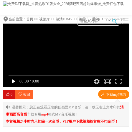
当前位置：
首页
>>
视频库
>>
超清DJMV
>> 蒋雪儿 - 爱河(DJ宁少Extended
Rmx 2017)DJ梁仔提供
00:00
/
0:00
0
收藏
下载mp4视频
温馨提示：您正在观看压缩的低画面MV音乐，请下载无右上角水印的
清
晰画面高音质
车载专用
mp4
格式MV音乐视频！
本首视频24小时内只扣除一次金币，VIP用户下载视频按首数不扣金币！