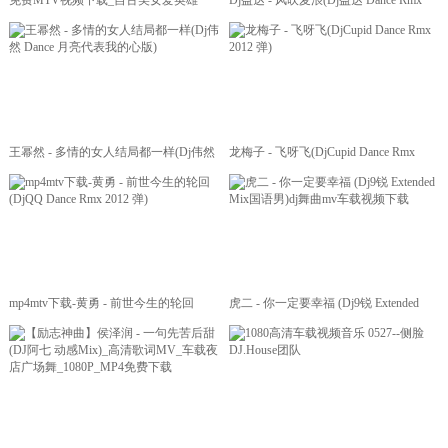
免费MTV视频下载_自古美女爱英雄
Dj益达 - 风吹麦浪(Dj益达 Dance Rmx
(ROCK-REMIX RNB)完整版_车载手机
2017 弹)
通用MP4
王幂然 - 多情的女人结局都一样(Dj伟然
龙梅子 - 飞呀飞(DjCupid Dance Rmx
Dance 月亮代表我的心版)
2012 弹)
mp4mtv下载-黄勇 - 前世今生的轮回
虎二 - 你一定要幸福 (Dj9锐 Extended
(DjQQ Dance Rmx 2012 弹)
Mix国语男)dj舞曲mv车载视频下载