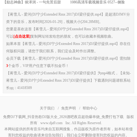
【励志神曲】侯泽润 - 一句先苦后甜
1080高清车载视频音乐 0527--侧脸
(DJ阿七 动感Mix)_高清歌词MV_车载夜
DJ.House团队
【蒋雪儿 - 爱河(DJ宁少Extended Rmx 2017)DJ梁仔提供.mp4】是超清DJMV分
店广场舞_1080P_MP4免费下载
类下的音乐，发布时间[2026-01-29]，视频大小[204.28MB]。
您要是喜欢这首【蒋雪儿 - 爱河(DJ宁少Extended Rmx 2017)DJ梁仔提供.mp4】
可以
[点击这里]
复制网址转发给您的朋友，也可以收藏本视频歌曲。
如果本首【蒋雪儿 - 爱河(DJ宁少Extended Rmx 2017)DJ梁仔提供.mp4】存在任
何版权问题，请您于我们联系，我们定会及时作出调整。
会员下载【蒋雪儿 - 爱河(DJ宁少Extended Rmx 2017)DJ梁仔提供.mp4】需扣除
3
个金币，VIP用户任意下载不扣金币！
【蒋雪儿 - 爱河(DJ宁少Extended Rmx 2017)DJ梁仔提供】为mp4格式，【未知-
蒋雪儿 - 爱河(DJ宁少Extended Rmx 2017)DJ梁仔提供】下载遇到问题请联系站
长qq：41418509
关于我们
/
免责声明
/
帮助中心
免费DJ下载网_抖音热歌DJ版大全_2026酒吧夜店超劲爆串烧_免费打包下载
版权
所有
www.dja9.com
Inc. All Rights Reserved.
本网站提供的所有音乐均来自互联网搜集，作品版权为原作者所有，如本站有侵
害到您权益的歌曲请来信告知我们，我们会立即删除侵害到您权益的内容。