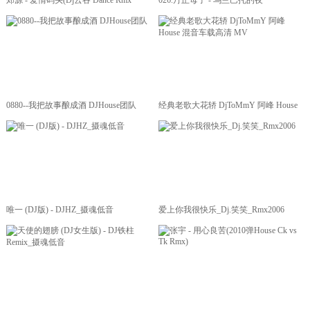
郑源 - 爱情码头(Dj云吞 Dance Rmx
026.丹正母子 - 乌兰巴托的夜
2013)
《DJ.House音乐》
0880--我把故事酿成酒 DJHouse团队
经典老歌大花轿 DjToMmY 阿峰 House
混音车载高清 MV
唯一 (DJ版) - DJHZ_摄魂低音
爱上你我很快乐_Dj.笑笑_Rmx2006