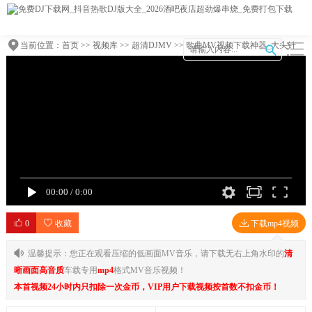
当前位置：
首页
>>
视频库
>>
超清DJMV
>> 歌曲MV视频下载神器_大头针
《挪威的森林》高州Dj波仔Electro Mix_摇滚变电音_1080P MP4
00:00
/
0:00
0
收藏
下载mp4视频
温馨提示：您正在观看压缩的低画面MV音乐，请下载无右上角水印的
清
晰画面高音质
车载专用
mp4
格式MV音乐视频！
本首视频24小时内只扣除一次金币，VIP用户下载视频按首数不扣金币！