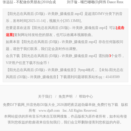
张远喆 - 不配做你男朋友(2010合成
刘子璇 - 嘴巴嘟嘟(Dj阿伟 Dance Rmx
CLUB DjDavid Rmx B版)
2018)
【阳光总在风雨后 (DJ版) - 许美静_摄魂低音.mp4】是超清DJMV分类下的音
乐，发布时间[2025-11-14]，视频大小[205.13MB]。
您要是喜欢这首【阳光总在风雨后 (DJ版) - 许美静_摄魂低音.mp4】可以
[点击
这里]
复制网址转发给您的朋友，也可以收藏本视频歌曲。
如果本首【阳光总在风雨后 (DJ版) - 许美静_摄魂低音.mp4】存在任何版权问
题，请您于我们联系，我们定会及时作出调整。
会员下载【阳光总在风雨后 (DJ版) - 许美静_摄魂低音.mp4】需扣除
3
个金币，
VIP用户任意下载不扣金币！
【阳光总在风雨后 (DJ版) - 许美静_摄魂低音】为mp4格式，【未知-阳光总在
风雨后 (DJ版) - 许美静_摄魂低音】下载遇到问题请联系站长qq：41418509
关于我们
/
免责声明
/
帮助中心
免费DJ下载网_抖音热歌DJ版大全_2026酒吧夜店超劲爆串烧_免费打包下载
版权
所有
www.dja9.com
Inc. All Rights Reserved.
本网站提供的所有音乐均来自互联网搜集，作品版权为原作者所有，如本站有侵
害到您权益的歌曲请来信告知我们，我们会立即删除侵害到您权益的内容。