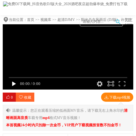
当前位置：
首页
>>
视频库
>>
超清DJMV
>> 阳光总在风雨后 (DJ版) - 许美静
_摄魂低音
00:00
/
0:00
0
收藏
下载mp4视频
温馨提示：您正在观看压缩的低画面MV音乐，请下载无右上角水印的
清
晰画面高音质
车载专用
mp4
格式MV音乐视频！
本首视频24小时内只扣除一次金币，VIP用户下载视频按首数不扣金币！