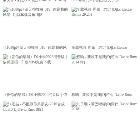
常艾非 - 刺心(DJ伟然 Dance Rmx 2020)
009.蒋雪儿 - 梦的翅膀受了伤
《DJ.House 音乐》
4k1080p超清无损舞曲-019--你是我的风
车载视频-周蕙 - 约定 (DjLc Electro
景--Dj新车载音乐团队
Remix 2K23)
《爱你的早晨》DJ小季2026混音版｜依
程响 - 新娘不是我(Dj艺冷 Dance Rmx
稀原唱 · 车载MP4免费下载
2014 弹)