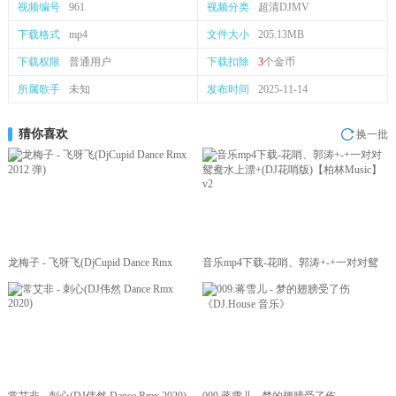
视频编号
961
视频分类
超清DJMV
下载格式
mp4
文件大小
205.13MB
下载权限
普通用户
下载扣除
3
个金币
所属歌手
未知
发布时间
2025-11-14
猜你喜欢
换一批
龙梅子 - 飞呀飞(DjCupid Dance Rmx
音乐mp4下载-花哨、郭涛+-+一对对鸳
2012 弹)
鸯水上漂+(DJ花哨版)【柏林Music】v2