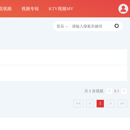
载视频
视频专辑
KTV视频MV
音乐
共
1
首视频
1
/1
<<
<
1
>
>>