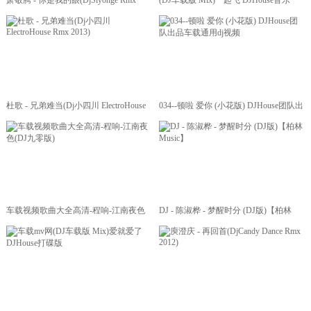
萧敬腾 - 你是我的眼(DjSiyonge Rmx
(DJ车载版 Mix)一起飞 DJHouse音乐
2012 弹)
杜歌 - 兄弟难当(Dj小四川 ElectroHouse
034--顿啦 爱你 (小花版) DJHouse团队出
Rmx 2013)
品车载通用dj视频
车载视频歌曲大全高清-程响-江南夜色
DJ - 陈淑桦 - 梦醒时分 (DJ版)【柏林
(DJ九零版)
Music】