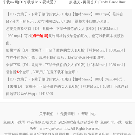
车载mv网(DJ车载版 Mix)爱就爱了
庾澄庆 - 再回首(DjCandy Dance Rmx
DJHouse打碟版
2012)
【DJ - 龙梅子 - 下辈子做你的女人 (DJ版)【柏林Music】1080.mp4】是抖音
MV分类下的音乐，发布时间[2025-07-26]，视频大小[388.87MB]。
您要是喜欢这首【DJ - 龙梅子 - 下辈子做你的女人 (DJ版)【柏林Music】
1080.mp4】可以
[点击这里]
复制网址转发给您的朋友，也可以收藏本视频歌
曲。
如果本首【DJ - 龙梅子 - 下辈子做你的女人 (DJ版)【柏林Music】1080.mp4】
存在任何版权问题，请您于我们联系，我们定会及时作出调整。
会员下载【DJ - 龙梅子 - 下辈子做你的女人 (DJ版)【柏林Music】1080.mp4】
需扣除
6
个金币，VIP用户任意下载不扣金币！
【DJ - 龙梅子 - 下辈子做你的女人 (DJ版)【柏林Music】1080】为mp4格式，
【未知-DJ - 龙梅子 - 下辈子做你的女人 (DJ版)【柏林Music】1080】下载遇到
问题请联系站长qq：41418509
关于我们
/
免责声明
/
帮助中心
免费DJ下载网_抖音热歌DJ版大全_2026酒吧夜店超劲爆串烧_免费打包下载
版权
所有
www.dja9.com
Inc. All Rights Reserved.
本网站提供的所有音乐均来自互联网搜集，作品版权为原作者所有，如本站有侵