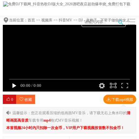
当前位置：
首页
>>
视频库
>>
抖音MV
>> DJ - 龙梅子 - 下辈子做你的女人
(DJ版)【柏林Music】1080
00:00
/
0:00
0
收藏
下载mp4视频
温馨提示：您正在观看压缩的低画面MV音乐，请下载无右上角水印的
清
晰画面高音质
车载专用
mp4
格式MV音乐视频！
本首视频24小时内只扣除一次金币，VIP用户下载视频按首数不扣金币！